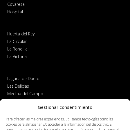
Covaresa
Hospital
Huerta del Rey
La Circular
La Rondilla
La Victoria
Laguna de Duero
Las Delicias
Medina del Campo
Parquesol
Gestionar consentimiento
Para ofrecer las mejores experiencias, utilizamos tecnologías como las
Paseo Zorrilla
cookies para almacenar y/o acceder a la información del dispositivo. El
consentimiento de estas tecnologías nos permitirá procesar datos como el